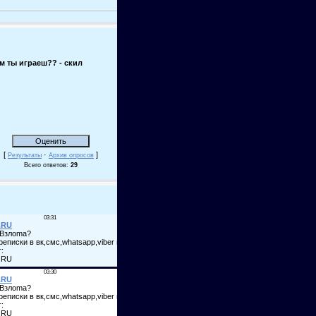
м ты играеш?? - скил
[
·
]
Результаты
Архив опросов
Всего ответов:
29