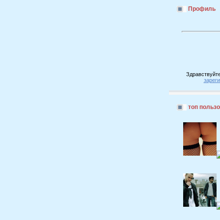
Профиль
Здравствуйте
зарег
топ польз