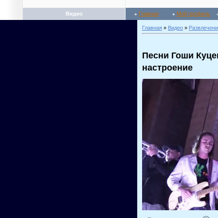
Видео
Главная
Мой профиль
Главная
»
Видео
»
Развлечени
Песни Гоши Куце
настроение