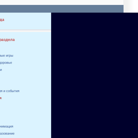
да
 раздела
ные игры
здоровье
ги
я и события
я
анимация
разование