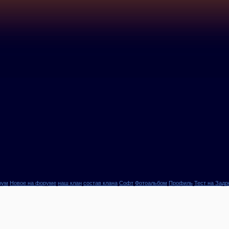
рум
Новое на форуме
наш клан
состав клана
Софт
Фотоальбом
Профиль
Тест на Задр