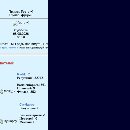
Привет,
Гость =)
Группа:
фуцын
Суббота
08.08.2026
00:56
 гость. Мы рады вас видеть! Пожалуйста,
истрируйтесь
или авторизируйтесь!
ователей
Radik_C
32767
Репутация:
361
Комментариев:
9
Новостей:
352
Файлов:
CryHappy
16
Репутация:
2
Комментариев:
0
Новостей:
1
Файлов: