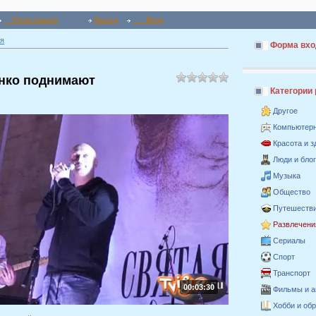
Регистрация
Выход
Вход
я
Форма вхо
нко поднимают
Категории
Другое
Компьютер
Красота и 
Люди и бло
Музыка
Общество
Путешестви
Развлечени
Сериалы
Спорт
Транспорт
00:03:30
Фильмы и 
Хобби и об