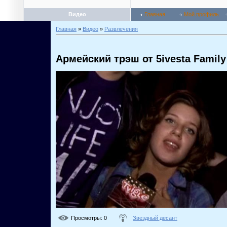
Видео
Главная
Мой профиль
Главная
»
Видео
»
Развлечения
Армейский трэш от 5ivesta Family
Просмотры
: 0
Звездный десант