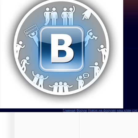
Главная
Форум
Новое на форуме
наш клан
сос