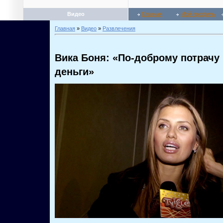
Видео
Главная
Мой профиль
Главная
»
Видео
»
Развлечения
Вика Боня: «По-доброму потрачу
деньги»