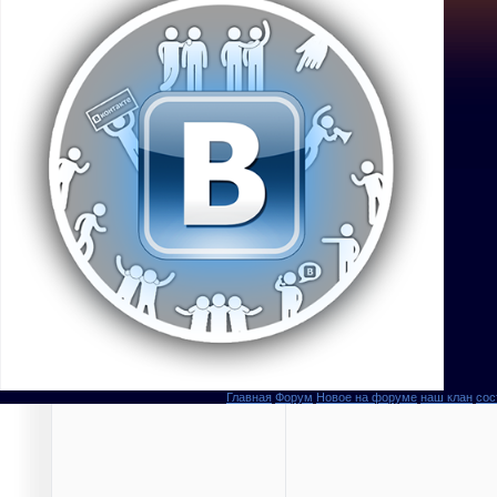
Главная
Форум
Новое на форуме
наш клан
сос