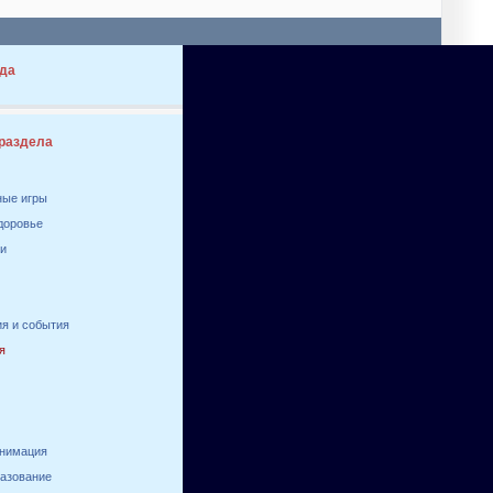
да
 раздела
ные игры
здоровье
ги
я и события
я
анимация
разование