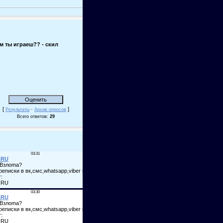
м ты играеш?? - скил
[
·
]
Результаты
Архив опросов
Всего ответов:
29