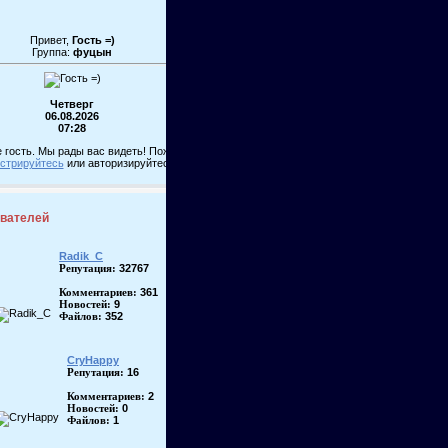
Привет,
Гость =)
Группа:
фуцын
Четверг
06.08.2026
07:28
 гость. Мы рады вас видеть! Пожалуйста,
истрируйтесь
или авторизируйтесь!
ователей
Radik_C
32767
Репутация:
361
Комментариев:
9
Новостей:
352
Файлов:
CryHappy
16
Репутация:
2
Комментариев:
0
Новостей:
1
Файлов: