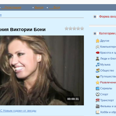
Регистрация
Выход
Вход
я
Форма вхо
ния Виктории Бони
Категории
Другое
Компьютер
Красота и 
Люди и бло
Музыка
Общество
Путешестви
Развлечени
Сериалы
Спорт
00:00:31
Транспорт
Фильмы и 
«С Новым годом» от звезды
Хобби и об