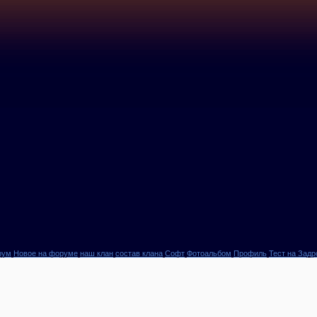
рум
Новое на форуме
наш клан
состав клана
Софт
Фотоальбом
Профиль
Тест на Задр