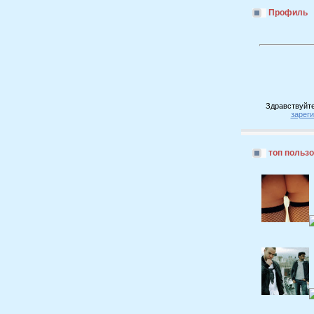
Профиль
Здравствуйте
зарег
топ польз