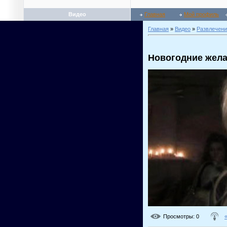
Видео
Главная
Мой профиль
Главная
»
Видео
»
Развлечени
Новогодние жела
Просмотры
: 0