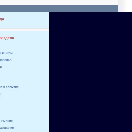
да
 раздела
ные игры
здоровье
ги
я и события
я
анимация
разование