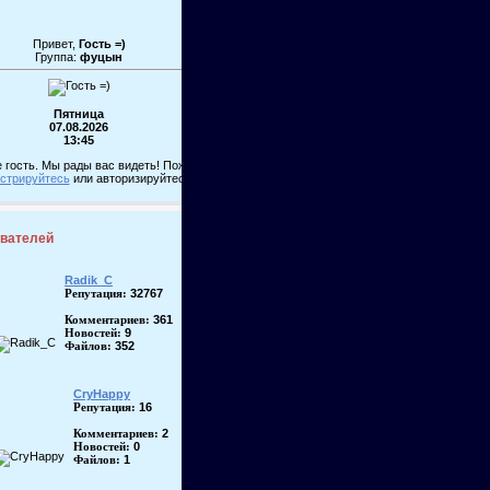
Привет,
Гость =)
Группа:
фуцын
Пятница
07.08.2026
13:45
 гость. Мы рады вас видеть! Пожалуйста,
истрируйтесь
или авторизируйтесь!
ователей
Radik_C
32767
Репутация:
361
Комментариев:
9
Новостей:
352
Файлов:
CryHappy
16
Репутация:
2
Комментариев:
0
Новостей:
1
Файлов: