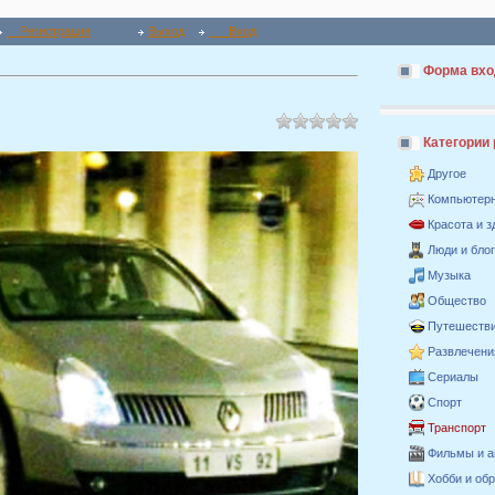
Регистрация
Выход
Вход
Форма вхо
Категории
Другое
Компьютер
Красота и 
Люди и бло
Музыка
Общество
Путешестви
Развлечени
Сериалы
Спорт
Транспорт
Фильмы и 
Хобби и об