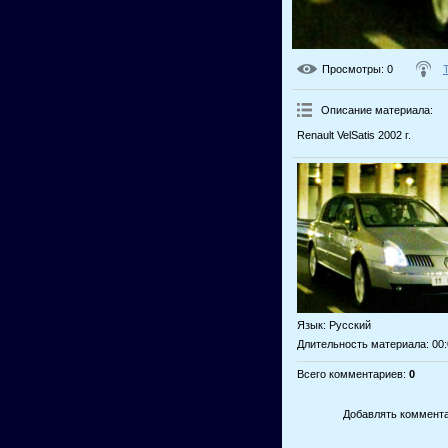
Просмотры
: 0
Описание материала
:
Renault VelSatis 2002 г.
Язык
: Русский
Длительность материала
: 00
Всего комментариев
:
0
Добавлять коммента