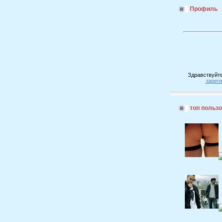
Профиль
Здравствуйте
зарег
топ польз