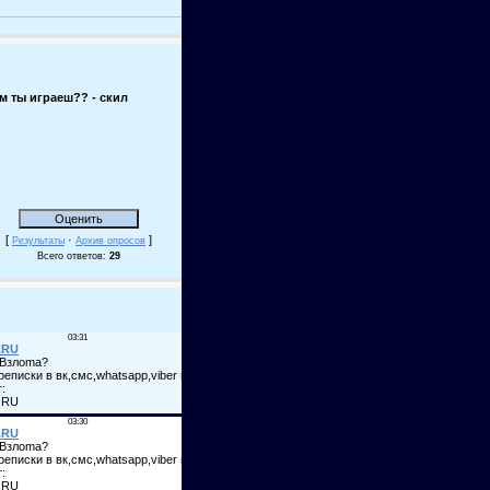
м ты играеш?? - скил
[
·
]
Результаты
Архив опросов
Всего ответов:
29