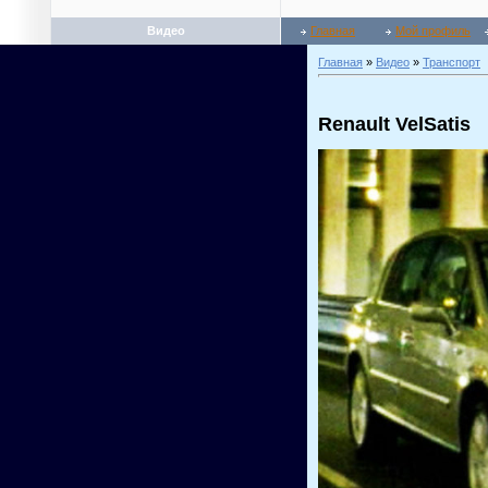
Видео
Главная
Мой профиль
Главная
»
Видео
»
Транспорт
Renault VelSatis