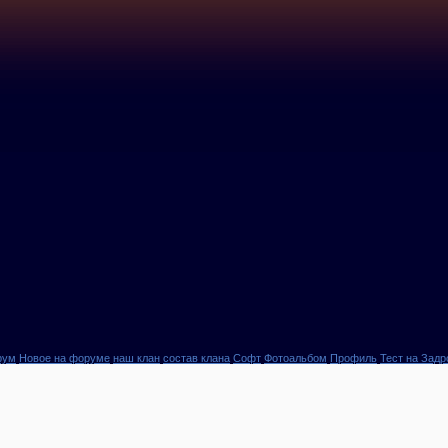
рум
Новое на форуме
наш клан
состав клана
Софт
Фотоальбом
Профиль
Тест на Задр