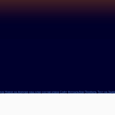
рум
Новое на форуме
наш клан
состав клана
Софт
Фотоальбом
Профиль
Тест на Задр