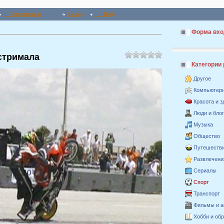
Регистрация
Выход
Вход
Форма вхо
стримала
Категории
Другое
Компьютер
Красота и 
Люди и бло
Музыка
Общество
Путешестви
Развлечени
Сериалы
Спорт
Транспорт
Фильмы и 
Хобби и об