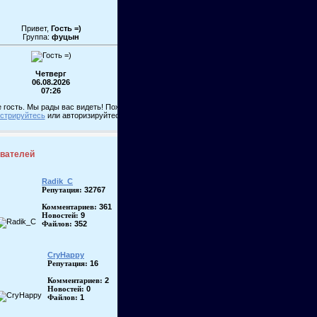
Привет,
Гость =)
Группа:
фуцын
Четверг
06.08.2026
07:26
 гость. Мы рады вас видеть! Пожалуйста,
истрируйтесь
или авторизируйтесь!
ователей
Radik_C
32767
Репутация:
361
Комментариев:
9
Новостей:
352
Файлов:
CryHappy
16
Репутация:
2
Комментариев:
0
Новостей:
1
Файлов: