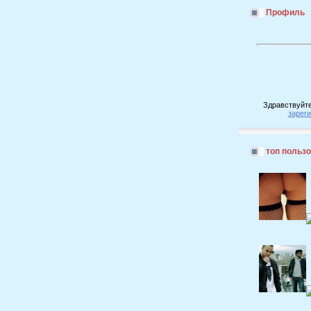
Профиль
Здравствуйте
зарег
топ польз