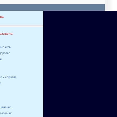
да
 раздела
ные игры
здоровье
ги
я и события
я
анимация
разование