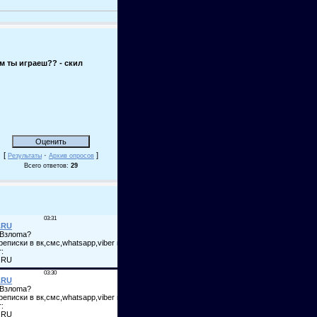
м ты играеш?? - скил
[
·
]
Результаты
Архив опросов
Всего ответов:
29