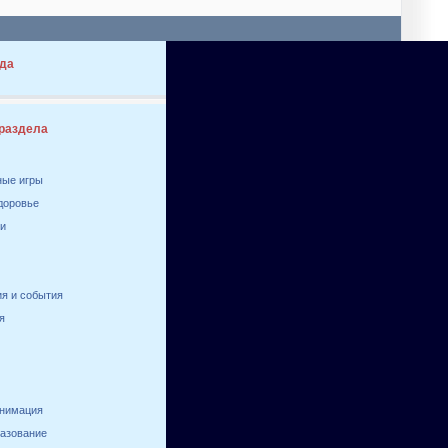
да
 раздела
ные игры
здоровье
ги
я и события
я
анимация
разование