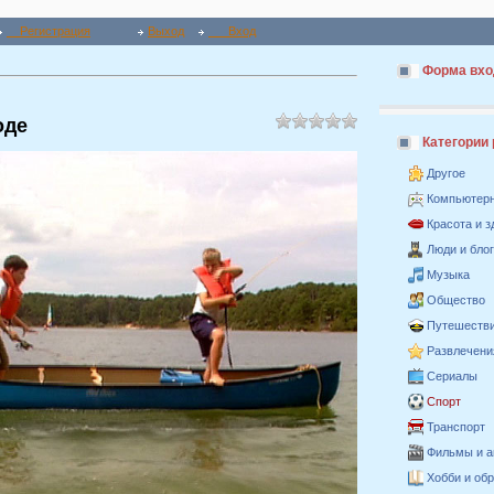
Регистрация
Выход
Вход
Форма вхо
оде
Категории
Другое
Компьютер
Красота и 
Люди и бло
Музыка
Общество
Путешестви
Развлечени
Сериалы
Спорт
Транспорт
Фильмы и 
Хобби и об