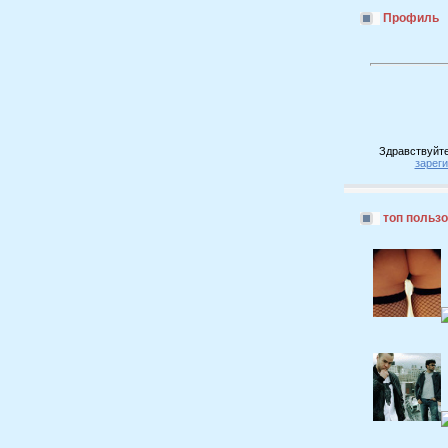
Профиль
Здравствуйте
зарег
топ польз