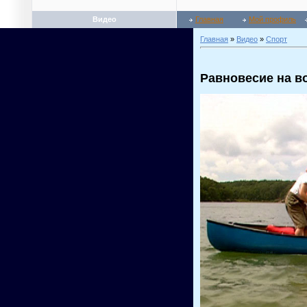
Видео
Главная
Мой профиль
Главная
»
Видео
»
Спорт
Равновесие на в