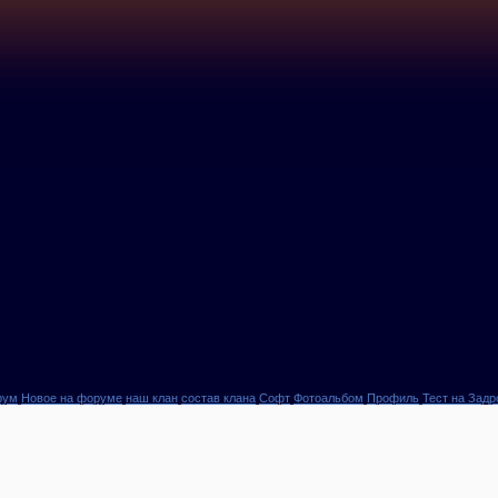
рум
Новое на форуме
наш клан
состав клана
Софт
Фотоальбом
Профиль
Тест на Задр