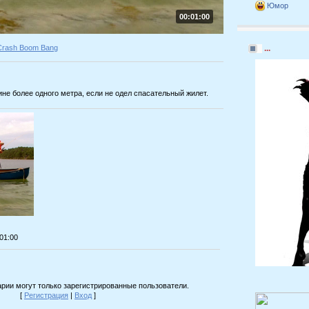
Юмор
00:01:00
Crash Boom Bang
...
ине более одного метра, если не одел спасательный жилет.
:01:00
рии могут только зарегистрированные пользователи.
[
Регистрация
|
Вход
]