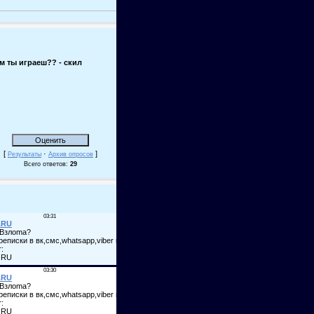
м ты играеш?? - скил
[
·
]
Результаты
Архив опросов
Всего ответов:
29