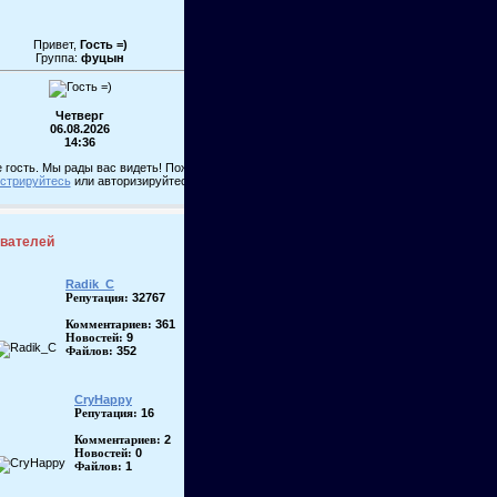
Привет,
Гость =)
Группа:
фуцын
Четверг
06.08.2026
14:36
 гость. Мы рады вас видеть! Пожалуйста,
истрируйтесь
или авторизируйтесь!
ователей
Radik_C
32767
Репутация:
361
Комментариев:
9
Новостей:
352
Файлов:
CryHappy
16
Репутация:
2
Комментариев:
0
Новостей:
1
Файлов: