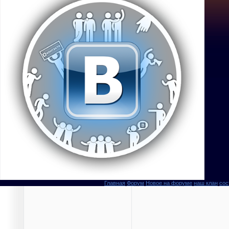
Главная
Форум
Новое на форуме
наш клан
сос