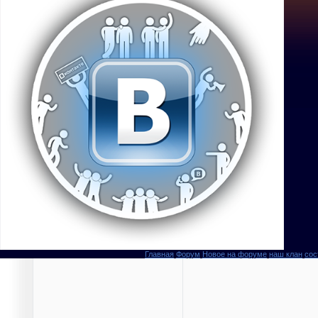
Главная
Форум
Новое на форуме
наш клан
сос