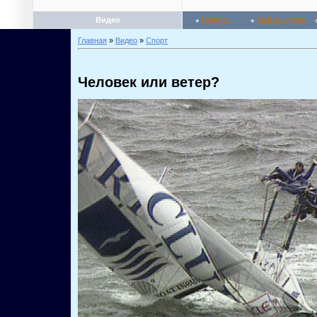
Видео
Главная
Мой профиль
Главная
»
Видео
»
Спорт
Человек или ветер?