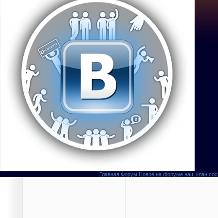
Главная
Форум
Новое на форуме
наш клан
сос