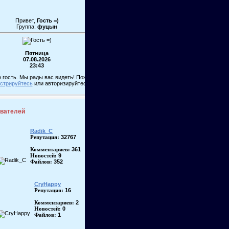
Привет,
Гость =)
Группа:
фуцын
Пятница
07.08.2026
23:43
 гость. Мы рады вас видеть! Пожалуйста,
истрируйтесь
или авторизируйтесь!
ователей
Radik_C
32767
Репутация:
361
Комментариев:
9
Новостей:
352
Файлов:
CryHappy
16
Репутация:
2
Комментариев:
0
Новостей:
1
Файлов: