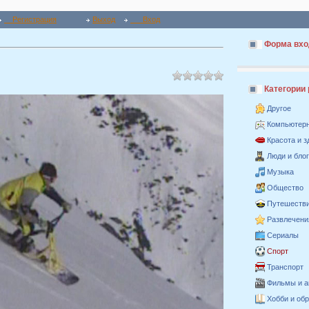
Регистрация
Выход
Вход
Форма вхо
Категории
Другое
Компьютер
Красота и 
Люди и бло
Музыка
Общество
Путешестви
Развлечени
Сериалы
Спорт
Транспорт
Фильмы и 
Хобби и об