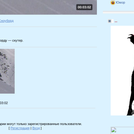
Юмор
00:03:02
Сноуборд
...
орду — скутер.
:03:02
рии могут только зарегистрированные пользователи.
[
Регистрация
|
Вход
]