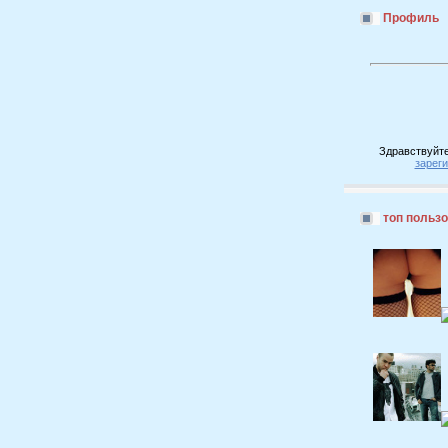
Профиль
Здравствуйте
зарег
топ польз