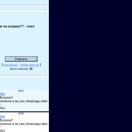
м ты играеш?? - скил
[
·
]
Результаты
Архив опросов
Всего ответов:
29