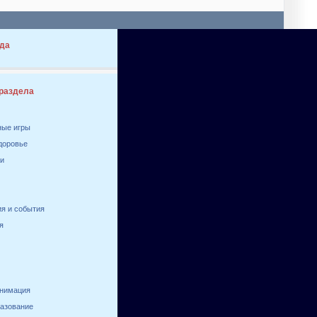
да
 раздела
ные игры
здоровье
ги
я и события
я
анимация
разование