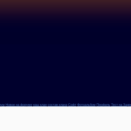
рум
Новое на форуме
наш клан
состав клана
Софт
Фотоальбом
Профиль
Тест на Задр