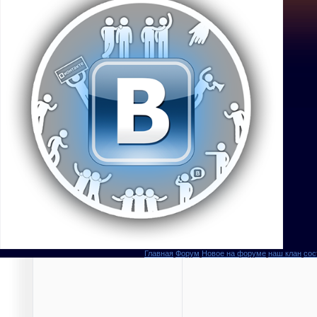
Главная
Форум
Новое на форуме
наш клан
сос