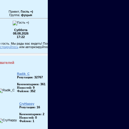
Привет,
Гость =)
Группа:
фуцын
Суббота
08.08.2026
17:22
 гость. Мы рады вас видеть! Пожалуйста,
истрируйтесь
или авторизируйтесь!
ователей
Radik_C
32767
Репутация:
361
Комментариев:
9
Новостей:
352
Файлов:
CryHappy
16
Репутация:
2
Комментариев:
0
Новостей:
1
Файлов: