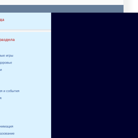
да
 раздела
ные игры
здоровье
ги
я и события
я
анимация
разование