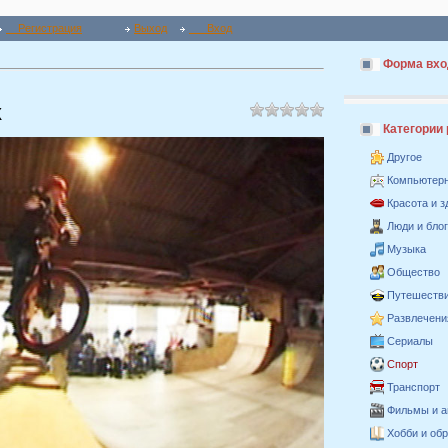
Регистрация
Выход
Вход
Форма вхо
X
Категории
Другое
Компьютер
Красота и 
Люди и бло
Музыка
Общество
Путешестви
Развлечени
Сериалы
Спорт
Транспорт
Фильмы и 
Хобби и об