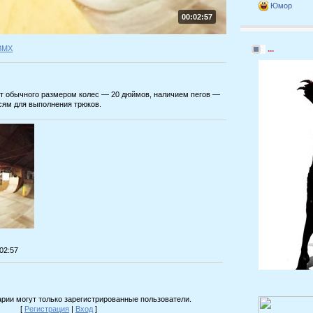
Юмор
00:02:57
BMX
...
т обычного размером колес — 20 дюймов, наличием пегов —
осям для выполнения трюков.
:02:57
рии могут только зарегистрированные пользователи.
[
Регистрация
|
Вход
]