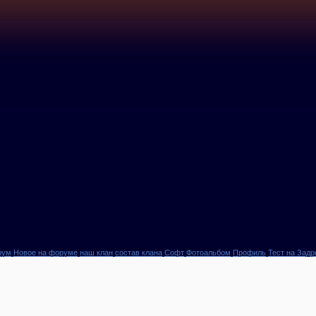
рум
Новое на форуме
наш клан
состав клана
Софт
Фотоальбом
Профиль
Тест на Задр