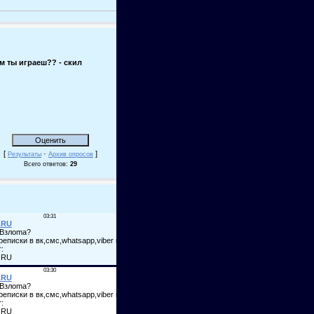
м ты играеш?? - скил
[
·
]
Результаты
Архив опросов
Всего ответов:
29