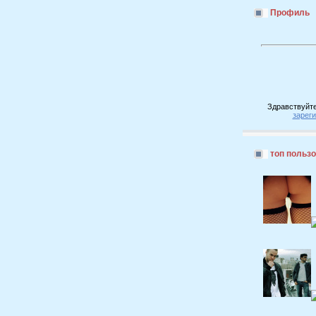
Профиль
Здравствуйте
зарег
топ польз