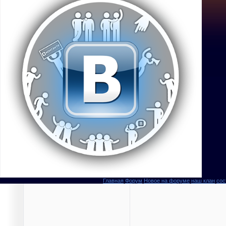
Главная
Форум
Новое на форуме
наш клан
сос