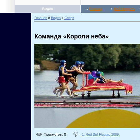
Видео
Главная
Мой профиль
Главная
»
Видео
»
Спорт
Команда «Короли неба»
Просмотры
: 0
1. Red Bull Flugtag 2009.