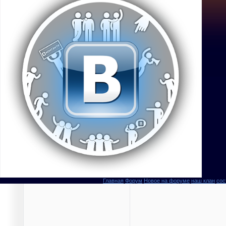
Главная
Форум
Новое на форуме
наш клан
сос