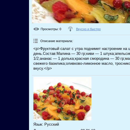
Просмотры
: 0
Вкусно и быстро
Описание материала
:
<p>Фруктовый салат с утра поднимет настроение на 
день.Состав:Малина — 30 гр;киви — 1 штука;апельси
1/2;ананас — 1 долька;красная смородина — 30 гр;ма
свежего базилика;оливково-лимонное масло, тросник
вкусу.</p>
Язык
: Русский