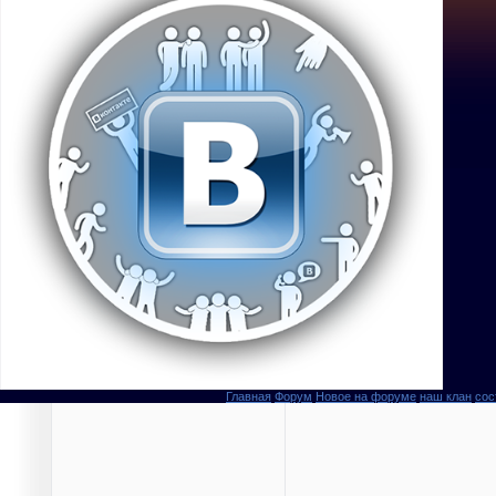
Главная
Форум
Новое на форуме
наш клан
сос