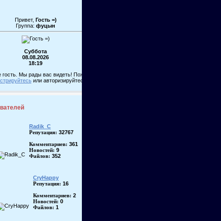
Привет,
Гость =)
Группа:
фуцын
Суббота
08.08.2026
18:19
 гость. Мы рады вас видеть! Пожалуйста,
истрируйтесь
или авторизируйтесь!
ователей
Radik_C
32767
Репутация:
361
Комментариев:
9
Новостей:
352
Файлов:
CryHappy
16
Репутация:
2
Комментариев:
0
Новостей:
1
Файлов: