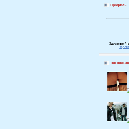
Профиль
Здравствуйте
зарег
топ польз