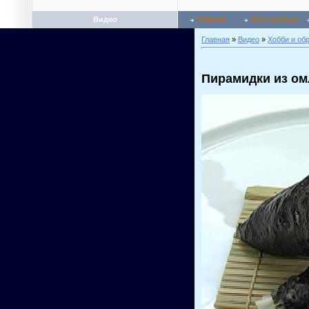
Видео
Главная
Мой профиль
Главная
»
Видео
»
Хобби и об
Пирамидки из ом