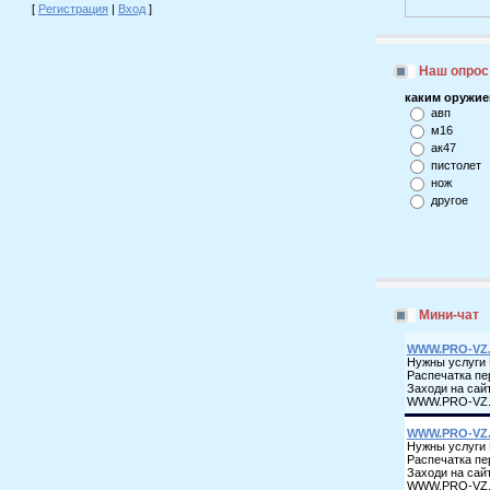
[
Регистрация
|
Вход
]
Наш опрос
каким оружие
авп
м16
ак47
пистолет
нож
другое
Мини-чат