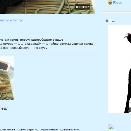
Юмор
00:01:07
Вкусно и быстро
...
лета и тыквы внесут разнообразие в ваше
а;огурец — 1 штука;васаби — 1 чайная ложка;сушеная тыква
 1 лист;соевый соус — по вкусу
:01:07
рии могут только зарегистрированные пользователи.