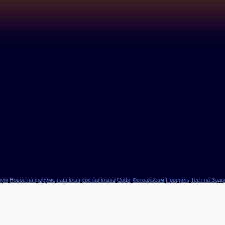
рум
Новое на форуме
наш клан
состав клана
Софт
Фотоальбом
Профиль
Тест на Задр