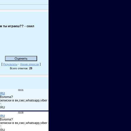
м ты играеш?? - скил
[
·
]
Результаты
Архив опросов
Всего ответов:
29