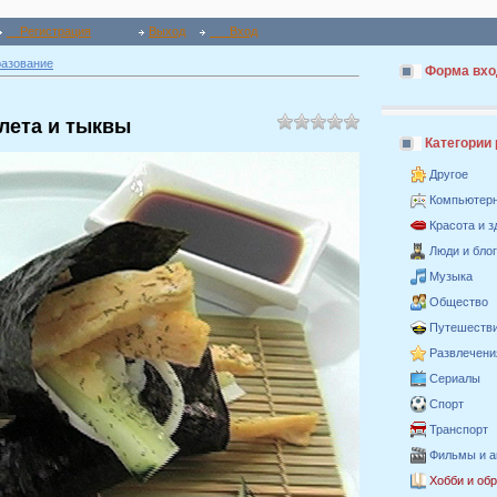
Регистрация
Выход
Вход
разование
Форма вхо
лета и тыквы
Категории
Другое
Компьютер
Красота и 
Люди и бло
Музыка
Общество
Путешестви
Развлечени
Сериалы
Спорт
Транспорт
Фильмы и 
Хобби и об