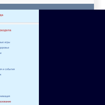
да
 раздела
ные игры
здоровье
ги
я и события
я
анимация
разование