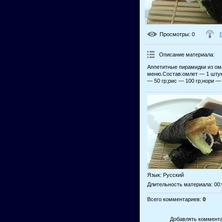
Просмотры
: 0
Описание материала
:
Аппетитные пирамидки из ом
меню.Состав:омлет — 1 штук
— 50 гр;рис — 100 гр;нори —
Язык
: Русский
Длительность материала
: 00
Всего комментариев
:
0
Добавлять коммента