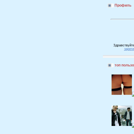
Профиль
Здравствуйте
зарег
топ польз