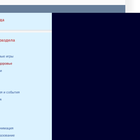
да
 раздела
ные игры
здоровье
ги
я и события
я
анимация
разование