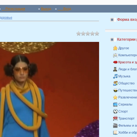
Регистрация
Выход
Вход
здоровье
Форма вхо
Категории
Другое
Компьютер
Красота и 
Люди и бло
Музыка
Общество
Путешестви
Развлечени
Сериалы
Спорт
Транспорт
Фильмы и 
Хобби и об