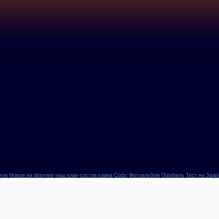
рум
Новое на форуме
наш клан
состав клана
Софт
Фотоальбом
Профиль
Тест на Задр