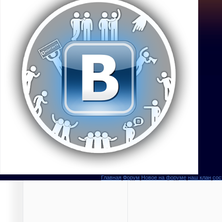
Главная
Форум
Новое на форуме
наш клан
сос