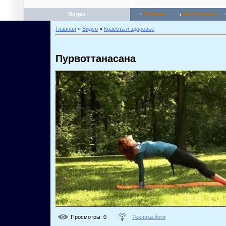
Видео
Главная
Мой профиль
Главная
»
Видео
»
Красота и здоровье
Пурвоттанасана
Просмотры
: 0
Техника йоги