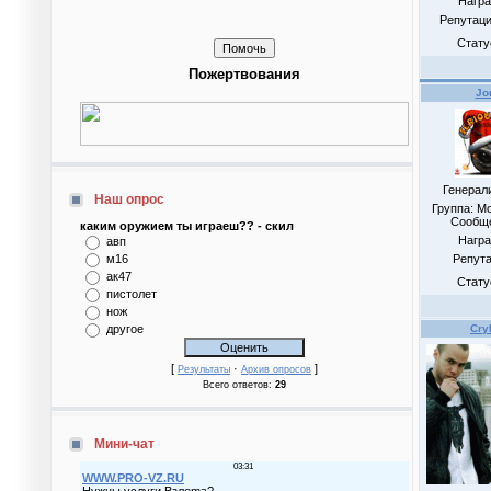
Нагр
Репутац
Стату
Пожертвования
Jo
Генерал
Наш опрос
Группа: М
Сообщ
каким оружием ты играеш?? - скил
Нагр
авп
м16
Репут
ак47
Стату
пистолет
нож
другое
Cry
[
·
]
Результаты
Архив опросов
Всего ответов:
29
Мини-чат