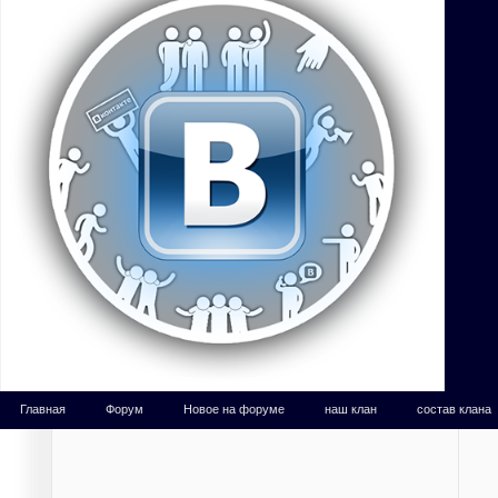
Главная
Форум
Новое на форуме
наш клан
состав клана