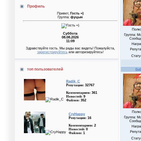
Профиль
Привет,
Гость =)
Группа:
фуцын
Полк
Суббота
Группа: М
08.08.2026
Сообщ
11:09
Нагр
Здравствуйте гость. Мы рады вас видеть! Пожалуйста,
Репут
зарегистрируйтесь
или авторизируйтесь!
Стату
топ пользователей
Gu
Radik_C
32767
Репутация:
361
Комментариев:
9
Новостей:
352
Файлов:
Полк
CryHappy
Группа: М
16
Репутация:
Сообщ
2
Комментариев:
Нагр
0
Новостей:
Репут
1
Файлов:
Стату