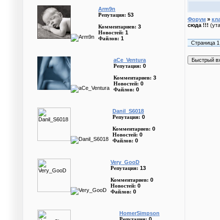
Arm9n
53
Репутация:
Форум
»
кл
сюда !!!
(ут
3
Комментариев:
1
Новостей:
1
Файлов:
Страница
1
aCe_Ventura
0
Репутация:
3
Комментариев:
0
Новостей:
0
Файлов:
Danil_S6018
0
Репутация:
0
Комментариев:
0
Новостей:
0
Файлов:
Very_GooD
13
Репутация:
0
Комментариев:
0
Новостей:
0
Файлов:
HomerSimpson
0
Репутация: