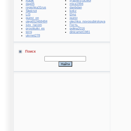
Radik
[Fathers]Scwol
dag05
mixa1994
regishka31rus
danbdan
Slipknot
kekz
LIS
l2mz
guest_on
quest
oleg652468484
olechka_novosubirskaya
sex_racom
Гость_
prostitutki_es
polina2016
terni
dinicamet1981
ukrnet278
Поиск