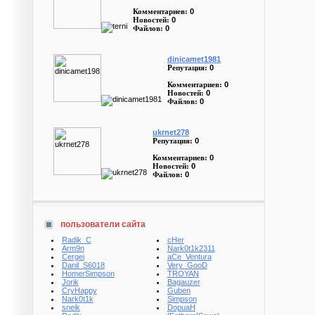
0
Комментариев:
0
Новостей:
0
Файлов:
dinicamet1981
0
Репутация:
0
Комментариев:
0
Новостей:
0
Файлов:
ukrnet278
0
Репутация:
0
Комментариев:
0
Новостей:
0
Файлов:
пользователи сайта
Radik_C
cHer
Arm9n
Nark0t1k2311
Cergei
aCe_Ventura
Danil_S6018
Very_GooD
HomerSimpson
TROYAN
Jorik
Bagauzer
CryHappy
Guben
Nark0t1k
Simpson
sneik
DopuaH