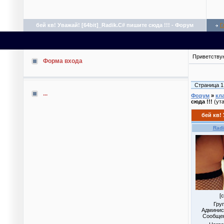
бей кв! Уважай! [64bit]_Radik.C# пишите сюда !!! - Форум
Г
Приветству
Форма входа
Страница
1
...
Форум
»
кл
сюда !!!
(ут
бей кв! 
Rad
[c
Гру
Админис
Сообще