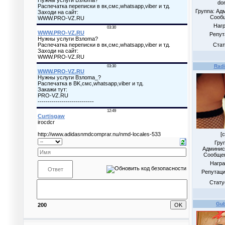
do
Группа: Ад
Сооб
Наг
Репут
Стат
Rad
[c
Гру
Админис
Сообще
Нагр
Репутац
Стату
Gu
200