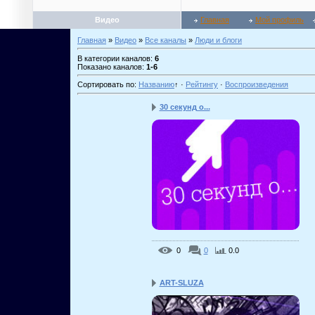
Видео
Главная
Мой профиль
Главная
»
Видео
»
Все каналы
»
Люди и блоги
В категории каналов
:
6
Показано каналов
:
1-6
Сортировать по
:
Названию
↑
·
Рейтингу
·
Воспроизведения
30 секунд о...
0
0
0.0
ART-SLUZA