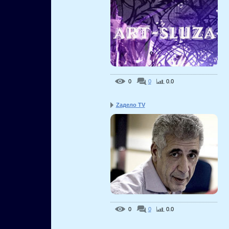
0
0
0.0
Zадело TV
0
0
0.0