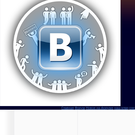
Главная
Форум
Новое на форуме
наш клан
сос