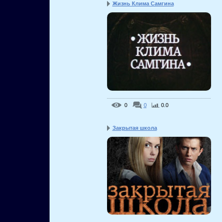
Жизнь Клима Самгина
0
0
0.0
Закрытая школа