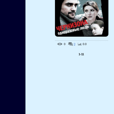
0
0
0.0
1-11