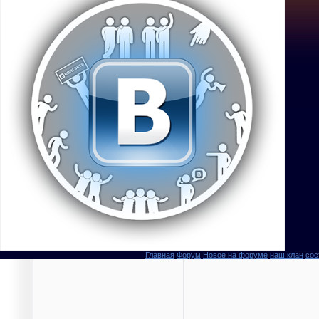
Главная
Форум
Новое на форуме
наш клан
сос