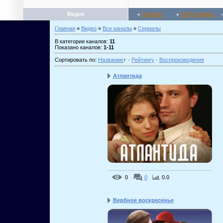
Видео
Главная
Мой профиль
Главная
»
Видео
»
Все каналы
»
Сериалы
В категории каналов
:
11
Показано каналов
:
1-11
Сортировать по
:
Названию
↑
·
Рейтингу
·
Воспроизведения
Атлантида
0
0
0.0
Вербное воскресенье