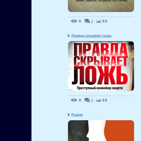
0
0
0.0
Правда скрывает ложь
0
0
0.0
Рыжая