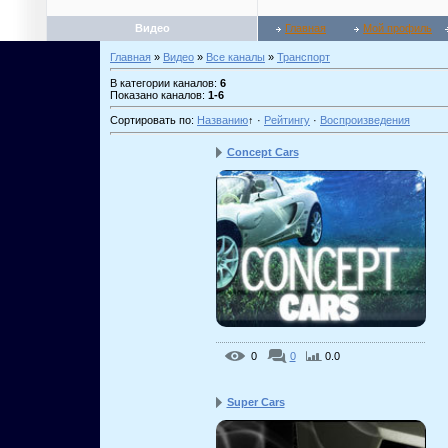
Видео
Главная
Мой профиль
Главная
»
Видео
»
Все каналы
»
Транспорт
В категории каналов
:
6
Показано каналов
:
1-6
Сортировать по
:
Названию
↑
·
Рейтингу
·
Воспроизведения
Concept Cars
0
0
0.0
Super Cars