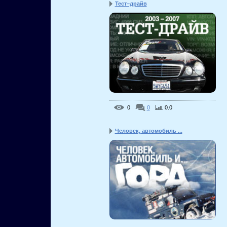
Тест–драйв
0
0
0.0
Человек, автомобиль ...