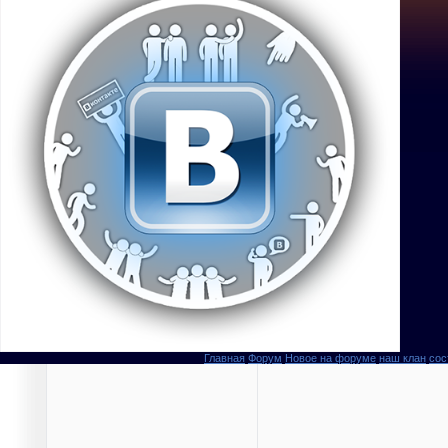
Главная
Форум
Новое на форуме
наш клан
сос