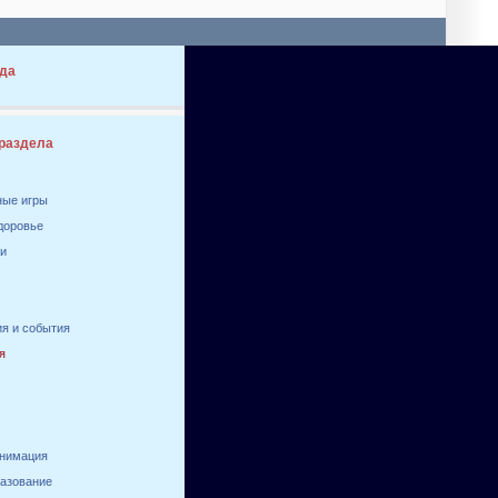
да
 раздела
ные игры
здоровье
ги
я и события
я
анимация
разование