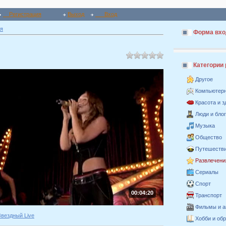
Регистрация
Выход
Вход
я
Форма вхо
Категории
Другое
Компьютер
Красота и 
Люди и бло
Музыка
Общество
Путешестви
Развлечени
Сериалы
Спорт
00:04:20
Транспорт
Фильмы и 
Звездный Live
Хобби и об