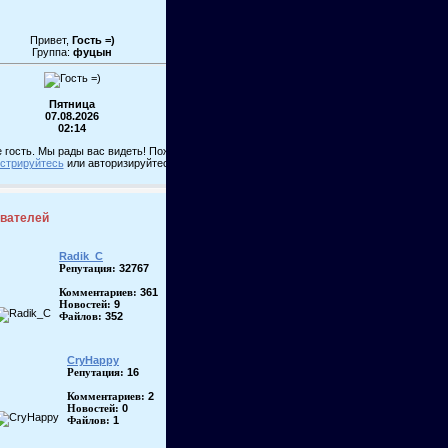
Привет,
Гость =)
Группа:
фуцын
Пятница
07.08.2026
02:14
 гость. Мы рады вас видеть! Пожалуйста,
истрируйтесь
или авторизируйтесь!
ователей
Radik_C
32767
Репутация:
361
Комментариев:
9
Новостей:
352
Файлов:
CryHappy
16
Репутация:
2
Комментариев:
0
Новостей:
1
Файлов: