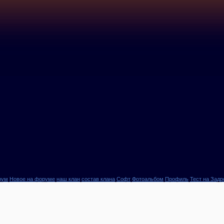
рум
Новое на форуме
наш клан
состав клана
Софт
Фотоальбом
Профиль
Тест на Задр