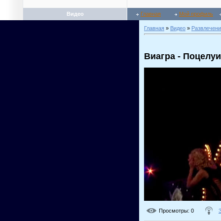
Видео
Главная
Мой профиль
Главная
»
Видео
»
Развлечени
Виагра - Поцелуи
Просмотры
: 0