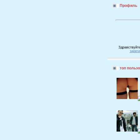
Профиль
Здравствуйте
зарег
топ польз