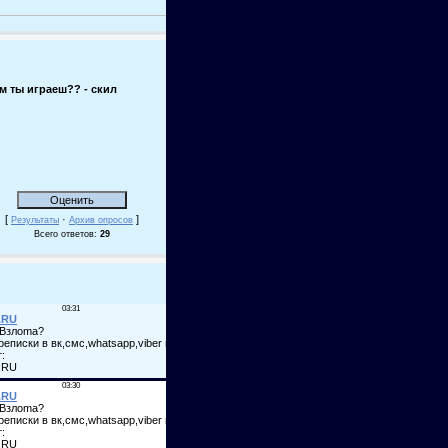
м ты играеш?? - скил
[
·
]
Результаты
Архив опросов
Всего ответов:
29