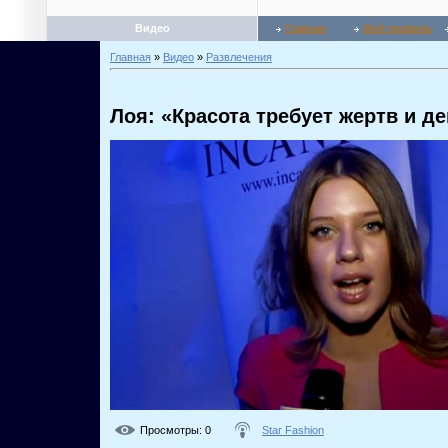
Видео
Главная
Мой профиль
Главная
»
Видео
»
Развлечения
Лоя: «Красота требует жертв и де
Просмотры
: 0
Star Fashion