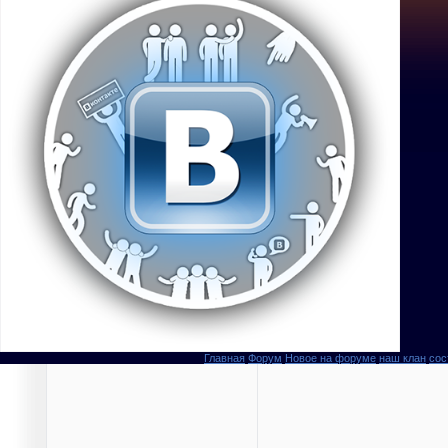
Главная
Форум
Новое на форуме
наш клан
сос