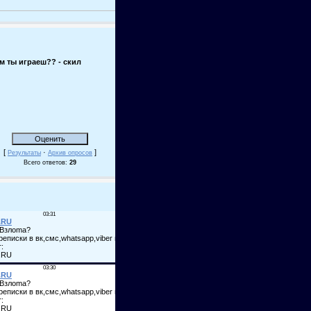
м ты играеш?? - скил
[
·
]
Результаты
Архив опросов
Всего ответов:
29