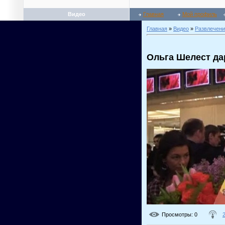
Видео
Главная
Мой профиль
Главная
»
Видео
»
Развлечени
Ольга Шелест да
Просмотры
: 0