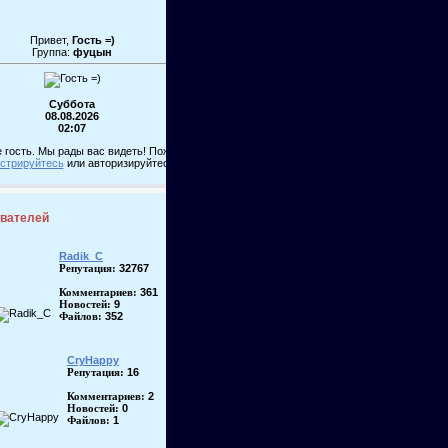
Привет,
Гость =)
Группа:
фуцын
Суббота
08.08.2026
02:07
 гость. Мы рады вас видеть! Пожалуйста,
истрируйтесь
или авторизируйтесь!
ователей
Radik_C
32767
Репутация:
361
Комментариев:
9
Новостей:
352
Файлов:
CryHappy
16
Репутация:
2
Комментариев:
0
Новостей:
1
Файлов: