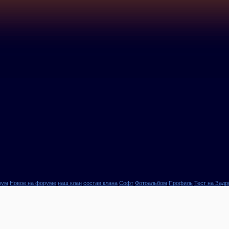
рум
Новое на форуме
наш клан
состав клана
Софт
Фотоальбом
Профиль
Тест на Задр