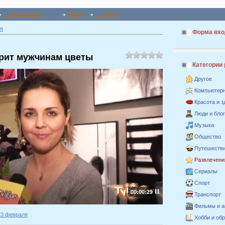
Регистрация
Выход
Вход
я
Форма вхо
рит мужчинам цветы
Категории
Другое
Компьютер
Красота и 
Люди и бло
Музыка
Общество
Путешестви
Развлечени
Сериалы
Спорт
00:00:29
Транспорт
Фильмы и 
23 февраля
Хобби и об