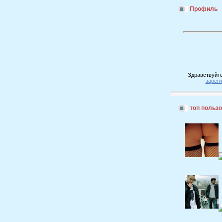
Профиль
Здравствуйте
зарег
топ польз