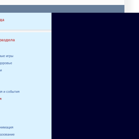
да
 раздела
ные игры
здоровье
ги
я и события
я
анимация
разование