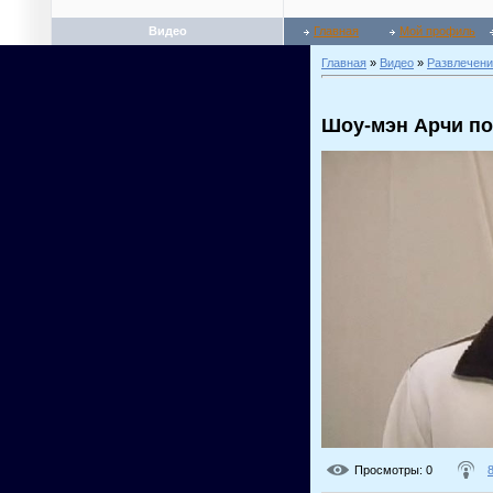
Видео
Главная
Мой профиль
Главная
»
Видео
»
Развлечени
Шоу-мэн Арчи по
Просмотры
: 0