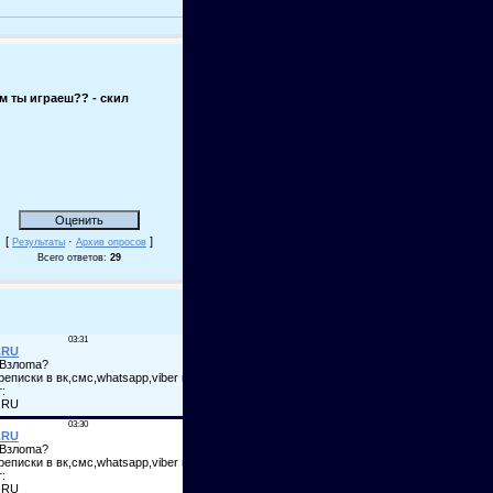
м ты играеш?? - скил
[
·
]
Результаты
Архив опросов
Всего ответов:
29