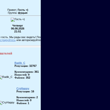
Привет,
Гость =)
Группа:
фуцын
Четверг
06.08.2026
21:51
 гость. Мы рады вас видеть! Пожалуйста,
истрируйтесь
или авторизируйтесь!
ователей
Radik_C
32767
Репутация:
361
Комментариев:
9
Новостей:
352
Файлов:
CryHappy
16
Репутация:
2
Комментариев:
0
Новостей:
1
Файлов: