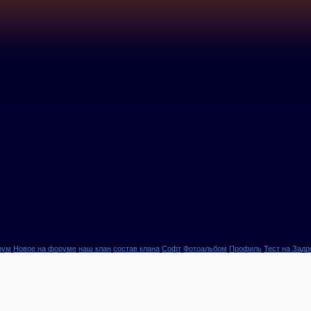
рум
Новое на форуме
наш клан
состав клана
Софт
Фотоальбом
Профиль
Тест на Задр