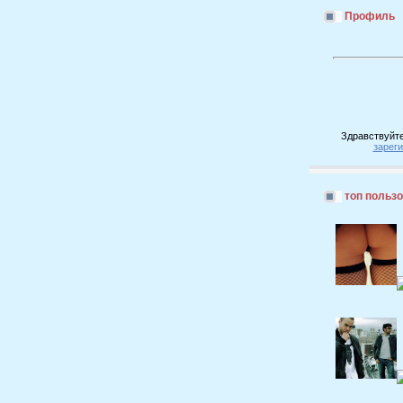
Профиль
Здравствуйте
зарег
топ польз