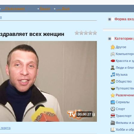
Регистрация
Выход
Вход
я
Форма вхо
здравляет всех женщин
Категории
Другое
Компьютер
Красота и 
Люди и бло
Музыка
Общество
Путешестви
Развлечени
Сериалы
Спорт
00:00:27
Транспорт
Фильмы и 
8 марта
Хобби и об