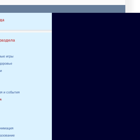
да
 раздела
ные игры
здоровье
ги
я и события
я
анимация
разование