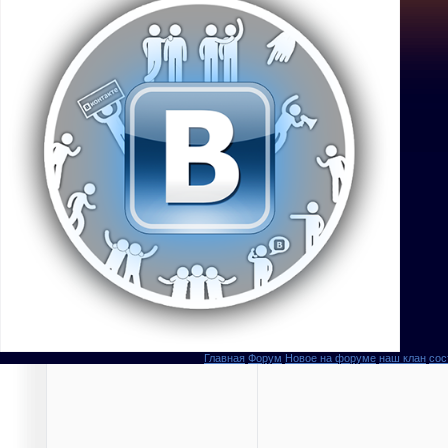
Главная
Форум
Новое на форуме
наш клан
сос