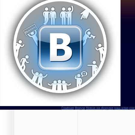
Главная
Форум
Новое на форуме
наш клан
сос