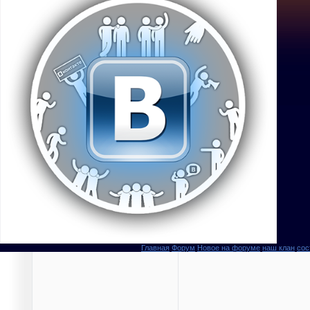
Главная
Форум
Новое на форуме
наш клан
сос