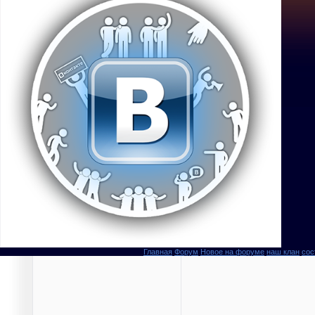
Главная
Форум
Новое на форуме
наш клан
сос