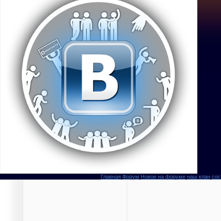
Главная
Форум
Новое на форуме
наш клан
сос