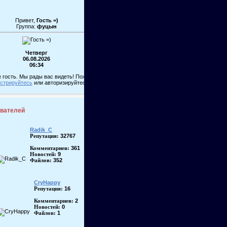
Привет,
Гость =)
Группа:
фуцын
Четверг
06.08.2026
06:34
 гость. Мы рады вас видеть! Пожалуйста,
истрируйтесь
или авторизируйтесь!
ователей
Radik_C
32767
Репутация:
361
Комментариев:
9
Новостей:
352
Файлов:
CryHappy
16
Репутация:
2
Комментариев:
0
Новостей:
1
Файлов: