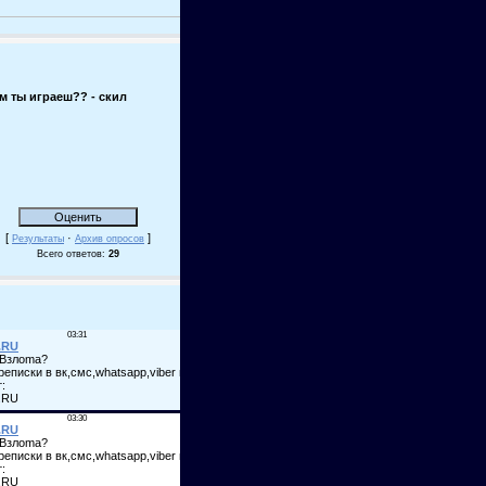
м ты играеш?? - скил
[
·
]
Результаты
Архив опросов
Всего ответов:
29