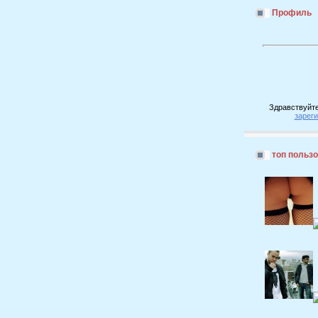
Профиль
Здравствуйте
зарег
топ польз