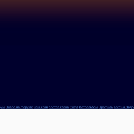
рум
Новое на форуме
наш клан
состав клана
Софт
Фотоальбом
Профиль
Тест на Задр