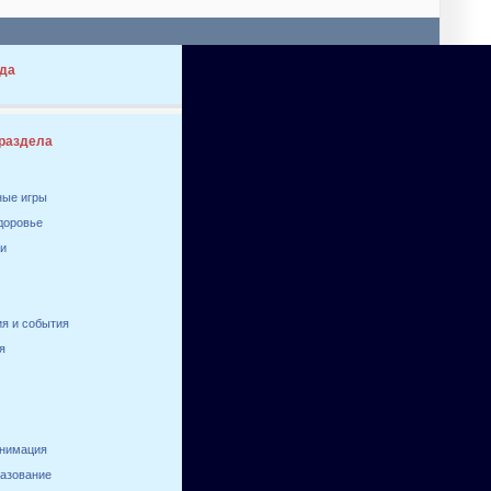
да
 раздела
ные игры
здоровье
ги
я и события
я
анимация
разование