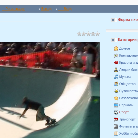
Регистрация
Выход
Вход
Форма вхо
Категории
Другое
Компьютер
Красота и 
Люди и бло
Музыка
Общество
Путешестви
Развлечени
Сериалы
Спорт
Транспорт
Фильмы и 
Хобби и об