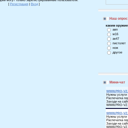
[
Регистрация
|
Вход
]
Наш опрос
каким оружие
авп
м16
ак47
пистолет
нож
другое
Мини-чат