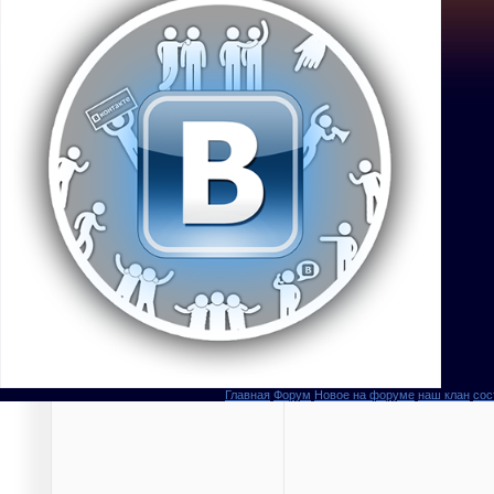
Главная
Форум
Новое на форуме
наш клан
сос