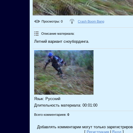
Просмотры
: 0
Crash Boom Bang
Описание материала
:
Летний вариант сноубординга.
Язык
: Русский
Длительность материала
: 00:01:00
Всего комментариев
:
0
Добавлять комментарии могут только зарегистриров
[
Регистрация
|
Вход
]