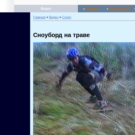
Видео
Главная
Мой профиль
Главная
»
Видео
»
Спорт
Сноуборд на траве