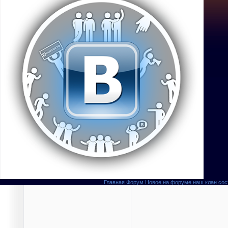
Главная
Форум
Новое на форуме
наш клан
сос