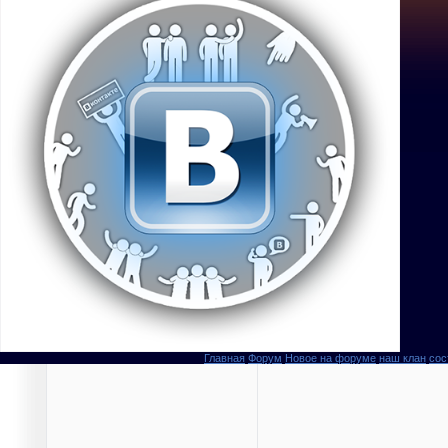
Главная
Форум
Новое на форуме
наш клан
сос