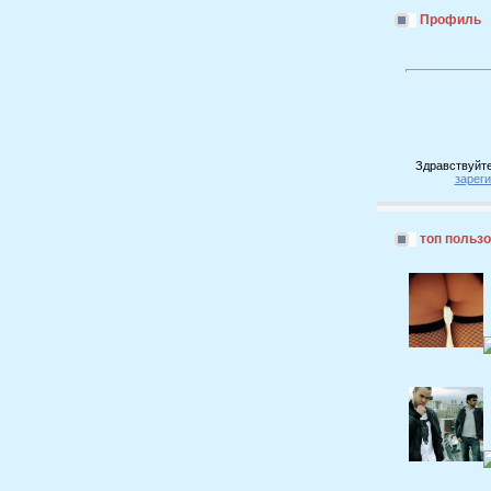
Профиль
Здравствуйте
зарег
топ польз