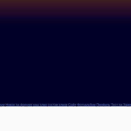
рум
Новое на форуме
наш клан
состав клана
Софт
Фотоальбом
Профиль
Тест на Задр