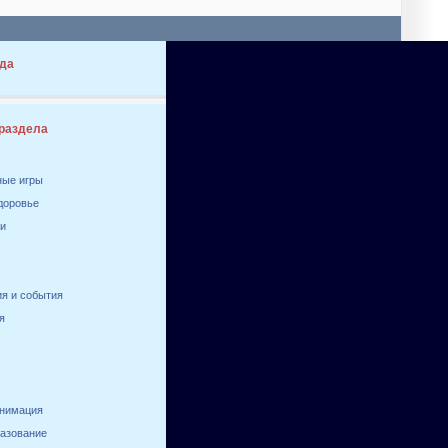
да
 раздела
ные игры
здоровье
ги
я и события
я
анимация
разование