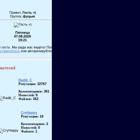
Привет,
Гость =)
Группа:
фуцын
Пятница
07.08.2026
19:21
 гость. Мы рады вас видеть! Пожалуйста,
истрируйтесь
или авторизируйтесь!
ователей
Radik_C
32767
Репутация:
361
Комментариев:
9
Новостей:
352
Файлов:
CryHappy
16
Репутация:
2
Комментариев:
0
Новостей:
1
Файлов: