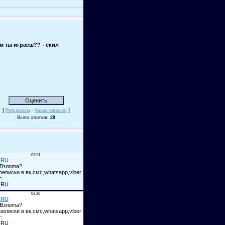
м ты играеш?? - скил
[
·
]
Результаты
Архив опросов
Всего ответов:
29