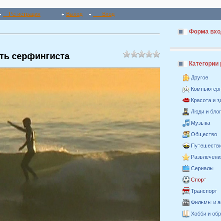
Регистрация
Выход
Вход
Форма вхо
сть серфингиста
Категории
Другое
Компьютер
Красота и 
Люди и бло
Музыка
Общество
Путешестви
Развлечени
Сериалы
Спорт
Транспорт
Фильмы и 
Хобби и об