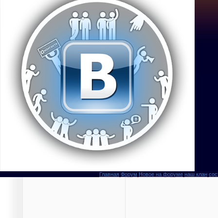
Главная
Форум
Новое на форуме
наш клан
сос