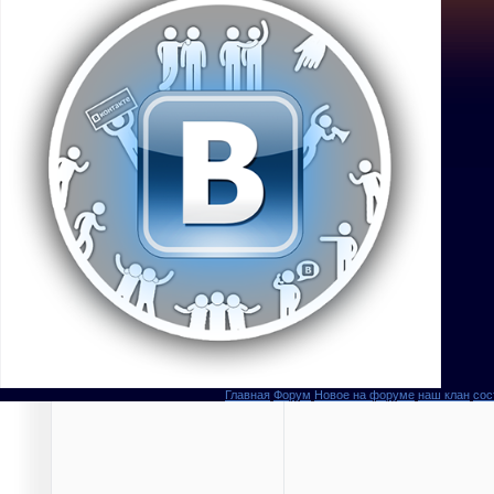
Главная
Форум
Новое на форуме
наш клан
сос