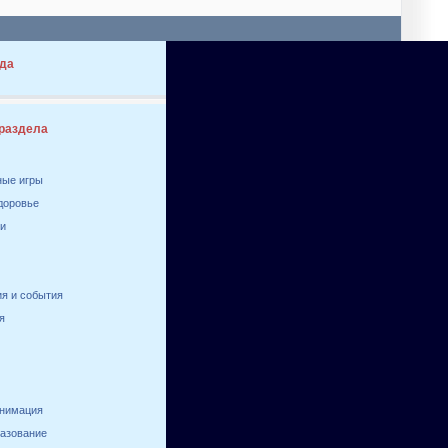
да
 раздела
ные игры
здоровье
ги
я и события
я
анимация
разование