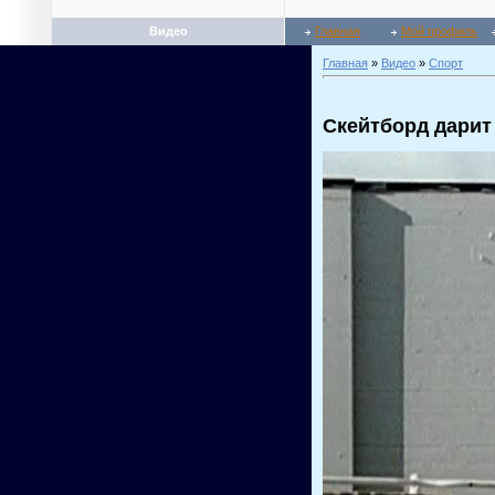
Видео
Главная
Мой профиль
Главная
»
Видео
»
Спорт
Скейтборд дарит