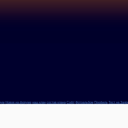
рум
Новое на форуме
наш клан
состав клана
Софт
Фотоальбом
Профиль
Тест на Задр