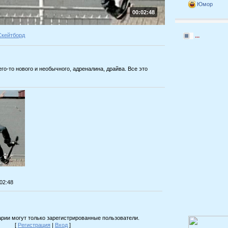
Юмор
00:02:48
Скейтборд
...
го-то нового и необычного, адреналина, драйва. Все это
:02:48
рии могут только зарегистрированные пользователи.
[
Регистрация
|
Вход
]