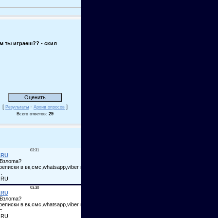
м ты играеш?? - скил
[
·
]
Результаты
Архив опросов
Всего ответов:
29