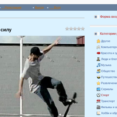
Регистрация
Выход
Вход
Форма вхо
 силу
Категории
Другое
Компьютер
Красота и 
Люди и бло
Музыка
Общество
Путешестви
Развлечени
Сериалы
Спорт
Транспорт
Фильмы и 
Хобби и об