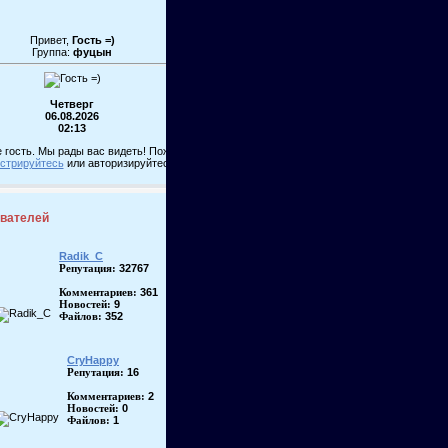
Привет,
Гость =)
Группа:
фуцын
Четверг
06.08.2026
02:13
 гость. Мы рады вас видеть! Пожалуйста,
истрируйтесь
или авторизируйтесь!
ователей
Radik_C
32767
Репутация:
361
Комментариев:
9
Новостей:
352
Файлов:
CryHappy
16
Репутация:
2
Комментариев:
0
Новостей:
1
Файлов: