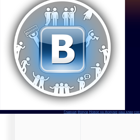
Главная
Форум
Новое на форуме
наш клан
сос