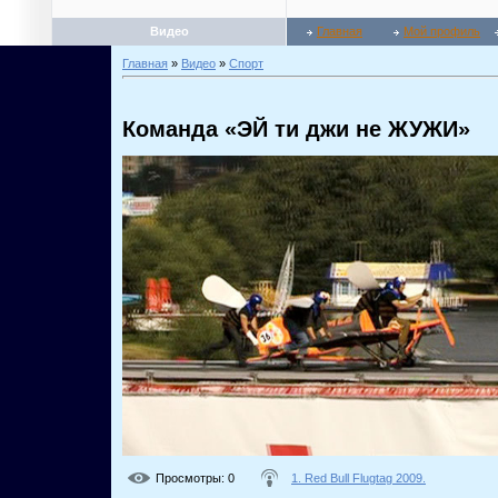
Видео
Главная
Мой профиль
Главная
»
Видео
»
Спорт
Команда «ЭЙ ти джи не ЖУЖИ»
Просмотры
: 0
1. Red Bull Flugtag 2009.