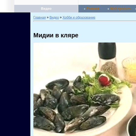
Видео
Главная
Мой профиль
Главная
»
Видео
»
Хобби и образование
Мидии в кляре