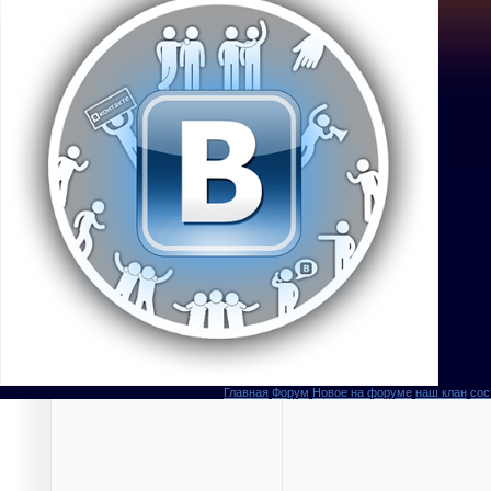
Главная
Форум
Новое на форуме
наш клан
сос