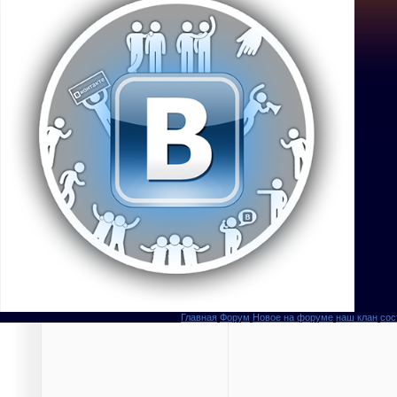
Главная
Форум
Новое на форуме
наш клан
сос