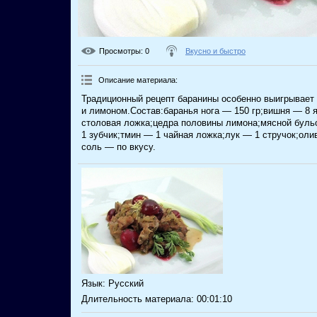
Просмотры
: 0
Вкусно и быстро
Описание материала
:
Традиционный рецепт баранины особенно выигрывает 
и лимоном.Состав:баранья нога — 150 гр;вишня — 8 
столовая ложка;цедра половины лимона;мясной буль
1 зубчик;тмин — 1 чайная ложка;лук — 1 стручок;оли
соль — по вкусу.
Язык
: Русский
Длительность материала
: 00:01:10