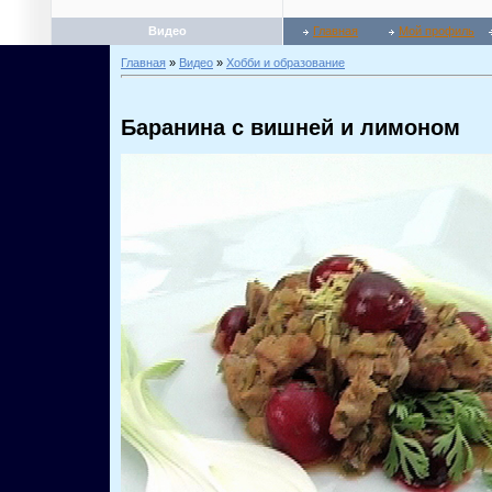
Видео
Главная
Мой профиль
Главная
»
Видео
»
Хобби и образование
Баранина с вишней и лимоном