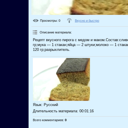
Просмотры
: 0
Вкусно и быстро
Описание материала
:
Рецепт вкусного пирога с медом и маком.Состав:сли
гр;мука — 1 стакан;яйца — 2 штуки;молоко — 1 стака
120 гр;разрыхлитель.
Язык
: Русский
Длительность материала
: 00:01:16
Всего комментариев
:
0