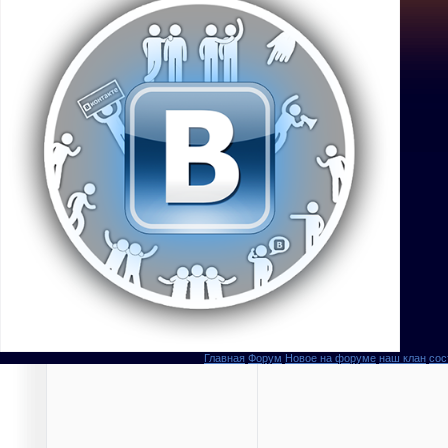
Главная
Форум
Новое на форуме
наш клан
сос