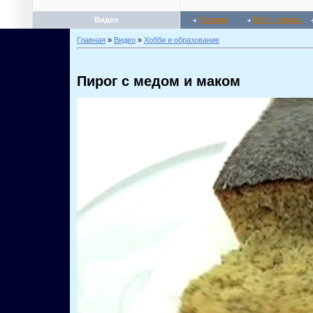
Видео
Главная
Мой профиль
Главная
»
Видео
»
Хобби и образование
Пирог с медом и маком