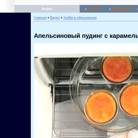
Видео
Главная
Мой профиль
Главная
»
Видео
»
Хобби и образование
Апельсиновый пудинг с карамел