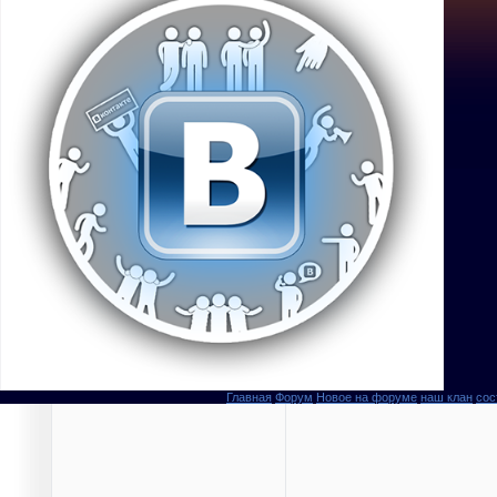
Главная
Форум
Новое на форуме
наш клан
сос