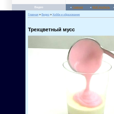
Видео
Главная
Мой профиль
Главная
»
Видео
»
Хобби и образование
Трехцветный мусс