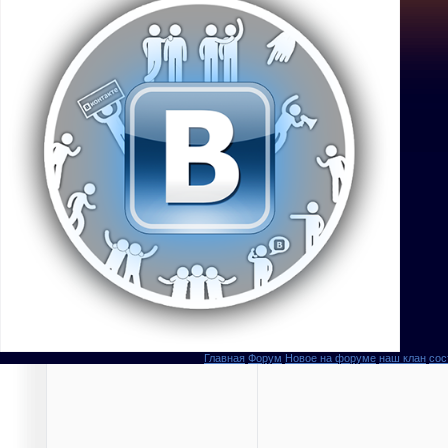
Главная
Форум
Новое на форуме
наш клан
сос