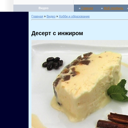
Видео
Главная
Мой профиль
Главная
»
Видео
»
Хобби и образование
Десерт с инжиром