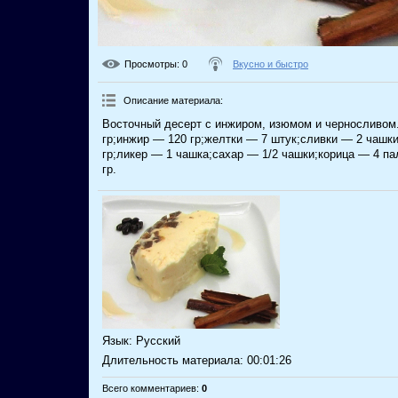
Просмотры
: 0
Вкусно и быстро
Описание материала
:
Восточный десерт с инжиром, изюмом и черносливом
гр;инжир — 120 гр;желтки — 7 штук;сливки — 2 чашк
гр;ликер — 1 чашка;сахар — 1/2 чашки;корица — 4 п
гр.
Язык
: Русский
Длительность материала
: 00:01:26
Всего комментариев
:
0