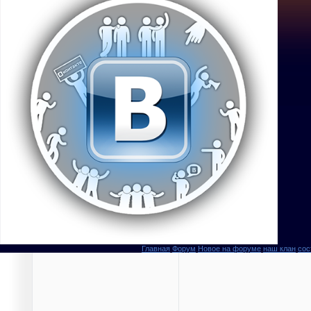
Главная
Форум
Новое на форуме
наш клан
сос