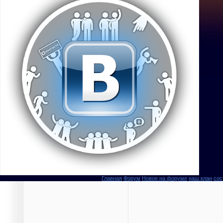
Главная
Форум
Новое на форуме
наш клан
сос