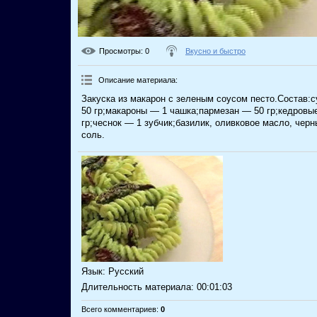
Просмотры
: 0
Вкусно и быстро
Описание материала
:
Закуска из макарон с зеленым соусом песто.Состав
50 гр;макароны — 1 чашка;пармезан — 50 гр;кедровы
гр;чеснок — 1 зубчик;базилик, оливковое масло, черн
соль.
Язык
: Русский
Длительность материала
: 00:01:03
Всего комментариев
:
0