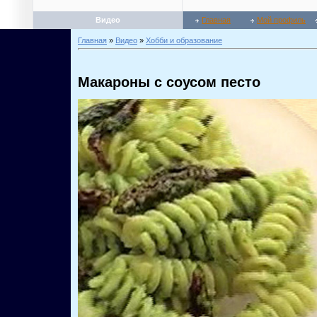
Видео
Главная
Мой профиль
Главная
»
Видео
»
Хобби и образование
Макароны с соусом песто