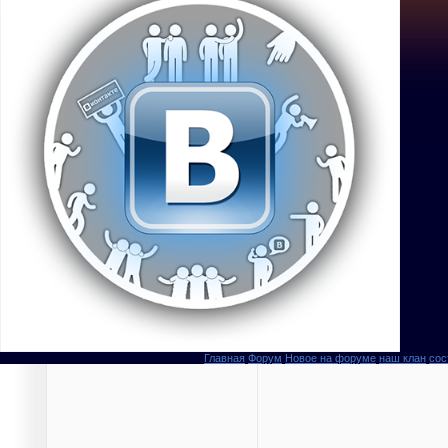
Главная
Форум
Новое на форуме
наш клан
сос