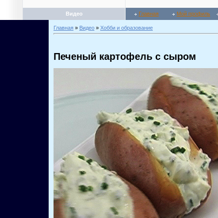
Видео
Главная
Мой профиль
Главная
»
Видео
»
Хобби и образование
Печеный картофель с сыром