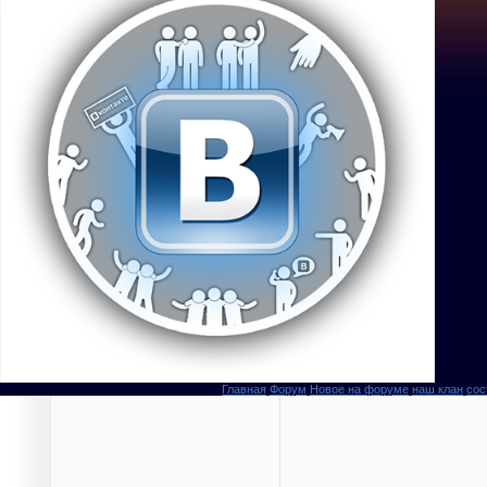
Главная
Форум
Новое на форуме
наш клан
сос