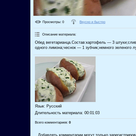
Просмотры
: 0
Вкусно и быстро
Описание материала
:
Обед вегетарианца.Состав:картофель — 3 штуки;сли
одного лимона;чеснок — 1 зубчик;немного зеленого л
Язык
: Русский
Длительность материала
: 00:01:03
Всего комментариев
:
0
Добавлять комментарии могут только зарегистриров